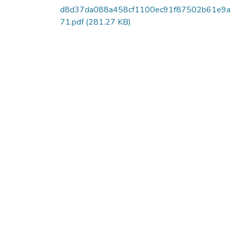
d8d37da088a458cf1100ec91f87502b61e9a
71.pdf
(281.27 KB)