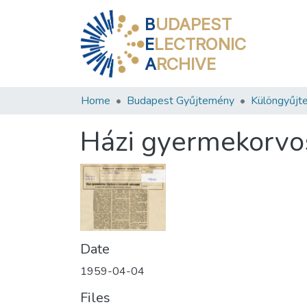
B
UDAPEST
E
LECTRONIC
A
RCHIVE
Home
Budapest Gyűjtemény
Különgyűjt
Házi gyermekorvo
Date
1959-04-04
Files