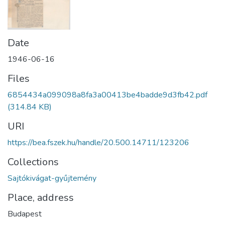
Date
1946-06-16
Files
6854434a099098a8fa3a00413be4badde9d3fb42.pdf
(314.84 KB)
URI
https://bea.fszek.hu/handle/20.500.14711/123206
Collections
Sajtókivágat-gyűjtemény
Place, address
Budapest