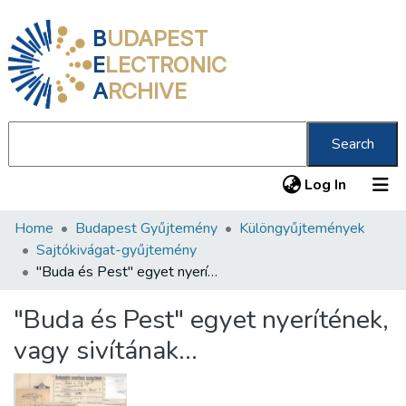
B
UDAPEST
E
LECTRONIC
A
RCHIVE
Search
(current
Log In
Home
Budapest Gyűjtemény
Különgyűjtemények
Communities & Collections
Sajtókivágat-gyűjtemény
All of DSpace
"Buda és Pest" egyet nyerítének, vagy sivítának…
Statistics
"Buda és Pest" egyet nyerítének,
About us
vagy sivítának…