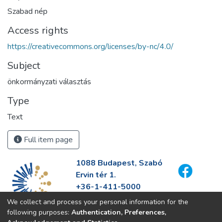
Szabad nép
Access rights
https://creativecommons.org/licenses/by-nc/4.0/
Subject
önkormányzati választás
Type
Text
Full item page
1088 Budapest, Szabó
Ervin tér 1.
+36-1-411-5000
info@fszek.hu
We collect and process your personal information for the
https://fszek.hu
following purposes:
Authentication, Preferences,