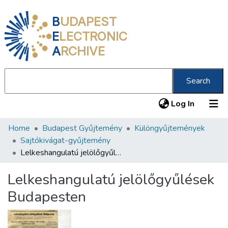
B
UDAPEST
E
LECTRONIC
A
RCHIVE
Search
(current
Log In
Home
Budapest Gyűjtemény
Különgyűjtemények
Communities & Collections
Sajtókivágat-gyűjtemény
All of DSpace
Lelkeshangulatú jelölőgyűlések Budapesten
Statistics
Lelkeshangulatú jelölőgyűlések
About us
Budapesten