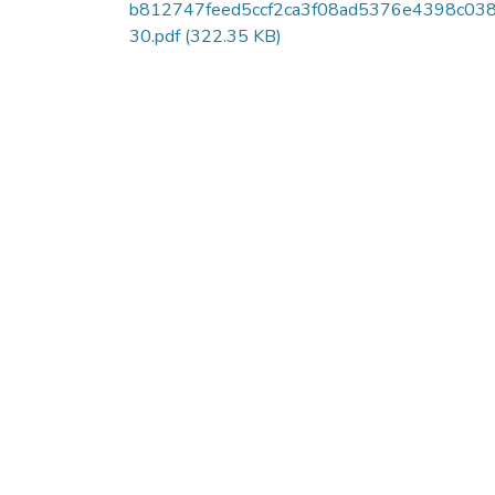
b812747feed5ccf2ca3f08ad5376e4398c03
30.pdf
(322.35 KB)