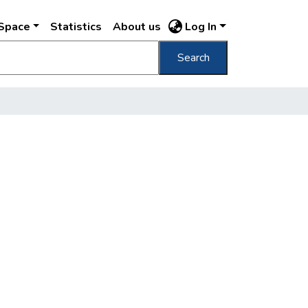
DSpace
Statistics
About us
Log In
Search