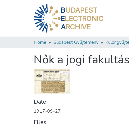
B
UDAPEST
E
LECTRONIC
A
RCHIVE
Home
Budapest Gyűjtemény
Különgyűjt
Nők a jogi fakultá
Date
1917-09-27
Files