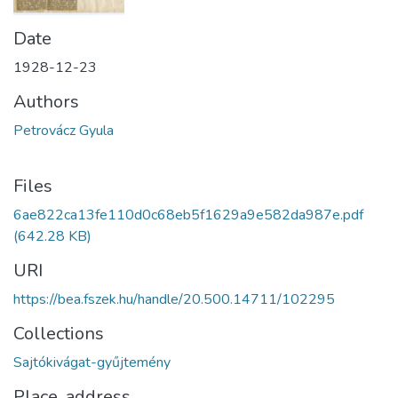
Date
1928-12-23
Authors
Petrovácz Gyula
Files
6ae822ca13fe110d0c68eb5f1629a9e582da987e.pdf
(642.28 KB)
URI
https://bea.fszek.hu/handle/20.500.14711/102295
Collections
Sajtókivágat-gyűjtemény
Place, address