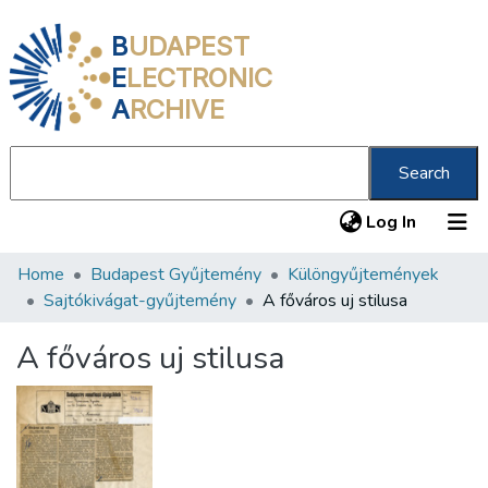
B
UDAPEST
E
LECTRONIC
A
RCHIVE
Search
(current
Log In
Home
Budapest Gyűjtemény
Különgyűjtemények
Communities & Collections
Sajtókivágat-gyűjtemény
A főváros uj stilusa
All of DSpace
A főváros uj stilusa
Statistics
About us