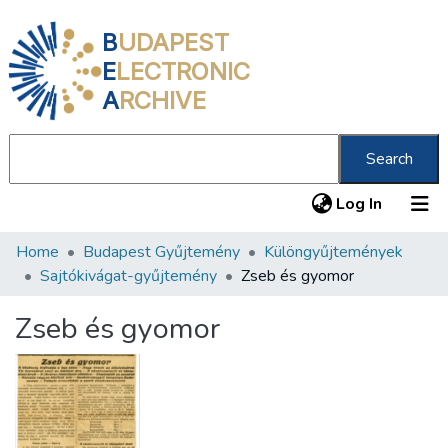
B
UDAPEST
E
LECTRONIC
A
RCHIVE
Search
(current
Log In
Home
Budapest Gyűjtemény
Különgyűjtemények
Communities & Collections
Sajtókivágat-gyűjtemény
Zseb és gyomor
All of DSpace
Zseb és gyomor
Statistics
About us