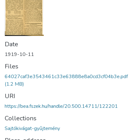
Date
1919-10-11
Files
64027caf3e3543461c33e63888e8a0cd3cf04b3e.pdf
(1.2 MB)
URI
https://bea.fszek.hu/handle/20.500.14711/122201
Collections
Sajtókivágat-gyűjtemény