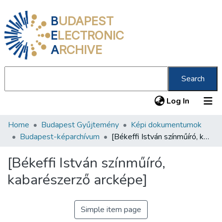
B
UDAPEST
E
LECTRONIC
A
RCHIVE
Search
(current
Log In
Home
Budapest Gyűjtemény
Képi dokumentumok
Communities & Collections
Budapest-képarchívum
[Békeffi István színműíró, kabarészerző arcképe]
All of DSpace
[Békeffi István színműíró,
Statistics
kabarészerző arcképe]
About us
Simple item page