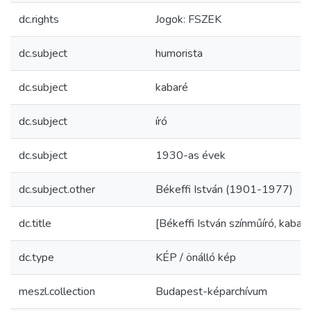
dc.rights
Jogok: FSZEK
dc.subject
humorista
dc.subject
kabaré
dc.subject
író
dc.subject
1930-as évek
dc.subject.other
Békeffi István (1901-1977)
dc.title
[Békeffi István színműíró, kabar
dc.type
KÉP / önálló kép
meszl.collection
Budapest-képarchívum