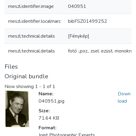
meszl.identifier.image
040951
meszl.identifier.localmarc
bibFSZ01499252
meszl.technical.details
[Fénykép]
meszl.technical.details
fotó :,poz., zsel. ezüst, monokróm
Files
Original bundle
Now showing
1 - 1 of 1
Name:
Down
040951.jpg
load
Size:
71.64 KB
Format:
Joint Photographic Experts