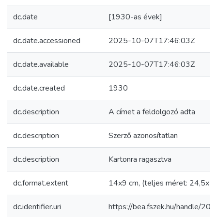
dc.date
[1930-as évek]
dc.date.accessioned
2025-10-07T17:46:03Z
dc.date.available
2025-10-07T17:46:03Z
dc.date.created
1930
dc.description
A címet a feldolgozó adta
dc.description
Szerző azonosítatlan
dc.description
Kartonra ragasztva
dc.format.extent
14x9 cm, (teljes méret: 24,5x1
dc.identifier.uri
https://bea.fszek.hu/handle/2