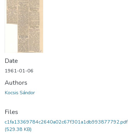
Date
1961-01-06
Authors
Kocsis Sándor
Files
c1fa13369784c2640a02c67f301a1db993877792.pdf
(529.38 KB)