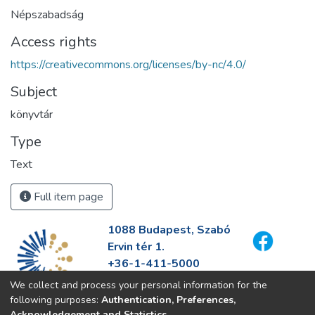
Népszabadság
Access rights
https://creativecommons.org/licenses/by-nc/4.0/
Subject
könyvtár
Type
Text
Full item page
1088 Budapest, Szabó
Ervin tér 1.
+36-1-411-5000
info@fszek.hu
We collect and process your personal information for the
https://fszek.hu
following purposes:
Authentication, Preferences,
Acknowledgement and Statistics
.