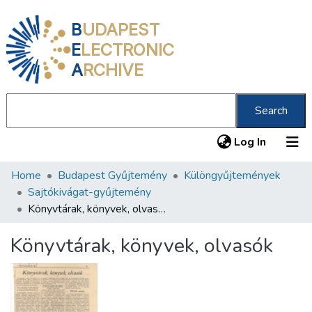
B
UDAPEST
E
LECTRONIC
A
RCHIVE
Search
(current
Log In
Home
Budapest Gyűjtemény
Különgyűjtemények
Communities & Collections
Sajtókivágat-gyűjtemény
All of DSpace
Könyvtárak, könyvek, olvasók
Statistics
Könyvtárak, könyvek, olvasók
About us