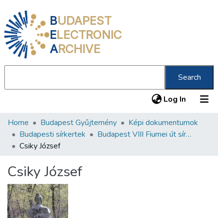
B
UDAPEST
E
LECTRONIC
A
RCHIVE
Search
(current
Log In
Home
Budapest Gyűjtemény
Képi dokumentumok
Communities & Collections
Budapesti sírkertek
Budapest VIII Fiumei út sírkert 2. rész
All of DSpace
Csiky József
Statistics
Csiky József
About us