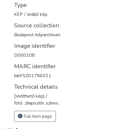
Type
KÉP / önálló kép
Source collection
Budapest-képarchívum
Image identifier
D000108
MARC identifier
bibFSZ01786021
Technical details
[Vetíthető kép] /
fotó :,diapozitív, színes ;
Full item page