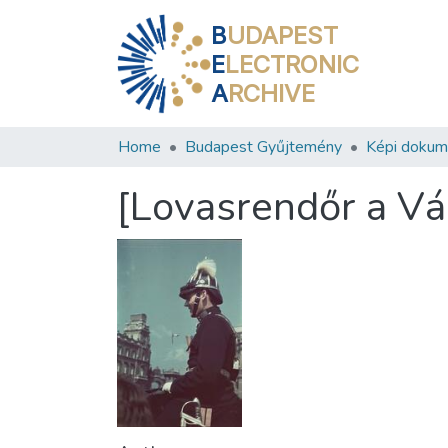
B
UDAPEST
E
LECTRONIC
A
RCHIVE
Home
Budapest Gyűjtemény
Képi doku
[Lovasrendőr a Vá