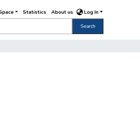
DSpace
Statistics
About us
Log In
Search