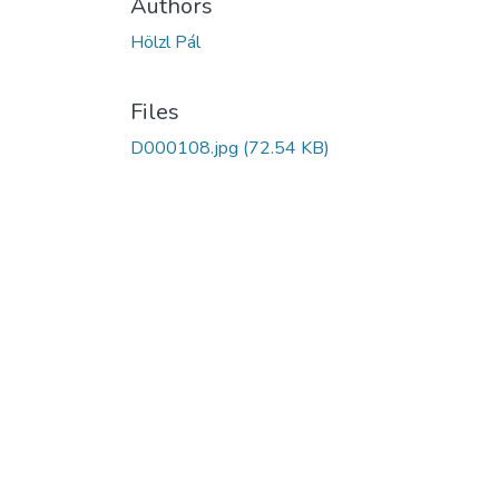
Authors
Hölzl Pál
Files
D000108.jpg
(72.54 KB)