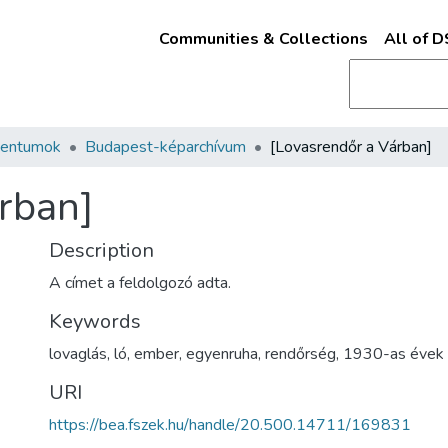
Communities & Collections
All of 
mentumok
Budapest-képarchívum
[Lovasrendőr a Várban]
rban]
Description
A címet a feldolgozó adta.
Keywords
lovaglás
,
ló
,
ember
,
egyenruha
,
rendőrség
,
1930-as évek
URI
https://bea.fszek.hu/handle/20.500.14711/169831