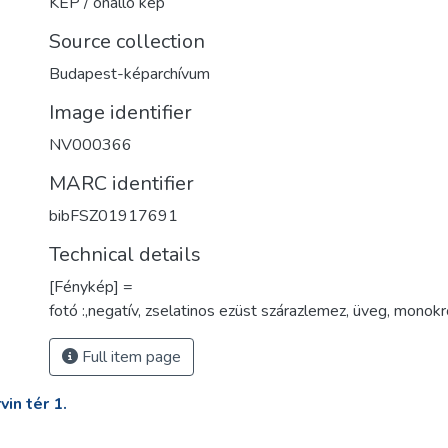
KÉP / önálló kép
Source collection
Budapest-képarchívum
Image identifier
NV000366
MARC identifier
bibFSZ01917691
Technical details
[Fénykép] =
fotó :,negatív, zselatinos ezüst szárazlemez, üveg, monokr
Full item page
in tér 1.