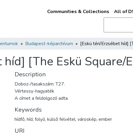
Communities & Collections
All of 
mentumok
Budapest-képarchívum
t híd] [The Eskü Square/
Description
Doboz-/tasakszám: T27.
Vértessy-hagyaték
A címet a feldolgozó adta.
Keywords
hídfő
,
híd
,
folyó
,
külső felvétel
,
városkép
,
ember
URI