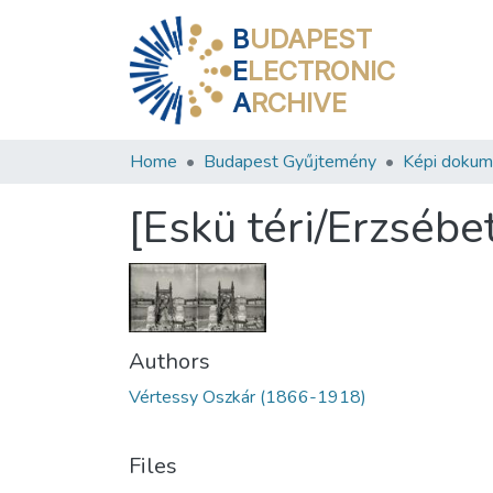
B
UDAPEST
E
LECTRONIC
A
RCHIVE
Home
Budapest Gyűjtemény
Képi doku
[Eskü téri/Erzsébe
Authors
Vértessy Oszkár (1866-1918)
Files