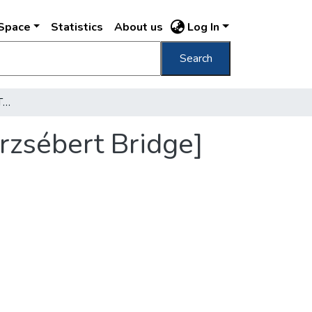
DSpace
Statistics
About us
Log In
Search
[Eskü téri/Erzsébet híd] [The Eskü Square/Erzsébert Bridge]
Erzsébert Bridge]