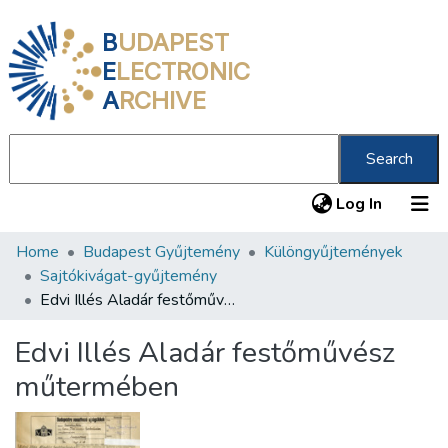
B
UDAPEST
E
LECTRONIC
A
RCHIVE
Search
(current
Log In
Home
Budapest Gyűjtemény
Különgyűjtemények
Communities & Collections
Sajtókivágat-gyűjtemény
All of DSpace
Edvi Illés Aladár festőművész műtermében
Statistics
Edvi Illés Aladár festőművész
About us
műtermében