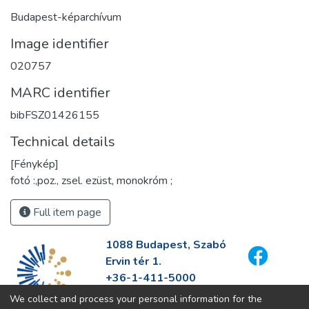
Budapest-képarchívum
Image identifier
020757
MARC identifier
bibFSZ01426155
Technical details
[Fénykép]
fotó :,poz., zsel. ezüst, monokróm ;
Full item page
1088 Budapest, Szabó
Ervin tér 1.
+36-1-411-5000
info@fszek.hu
We collect and process your personal information for the