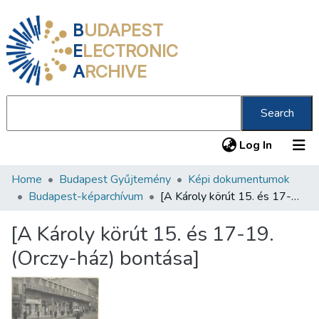
B
UDAPEST
E
LECTRONIC
A
RCHIVE
Search
(current
Log In
Home
Budapest Gyűjtemény
Képi dokumentumok
Communities & Collections
Budapest-képarchívum
[A Károly körút 15. és 17-19. (Orczy-ház) bontása]
All of DSpace
[A Károly körút 15. és 17-19.
Statistics
(Orczy-ház) bontása]
About us