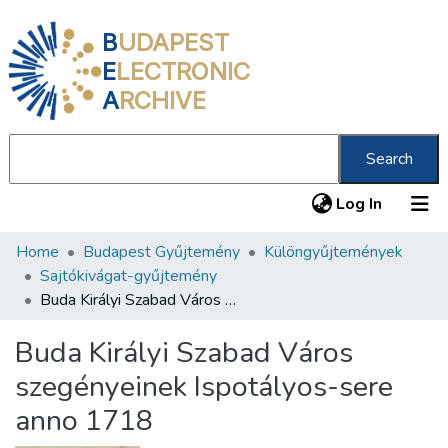
B
UDAPEST
E
LECTRONIC
A
RCHIVE
Search
(current
Log In
Home
Budapest Gyűjtemény
Különgyűjtemények
Communities & Collections
Sajtókivágat-gyűjtemény
All of DSpace
Buda Királyi Szabad Város szegényeinek Ispotályos-sere anno 1718
Statistics
Buda Királyi Szabad Város
About us
szegényeinek Ispotályos-sere
anno 1718