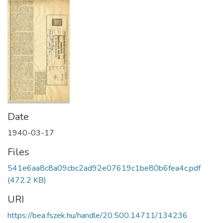
Date
1940-03-17
Files
541e6aa8c8a09cbc2ad92e07619c1be80b6fea4c.pdf
(472.2 KB)
URI
https://bea.fszek.hu/handle/20.500.14711/134236