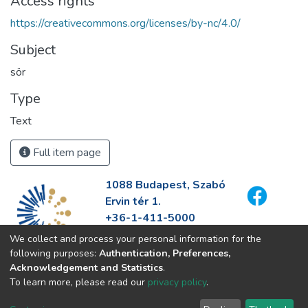
Access rights
https://creativecommons.org/licenses/by-nc/4.0/
Subject
sör
Type
Text
Full item page
1088 Budapest, Szabó
Ervin tér 1.
+36-1-411-5000
info@fszek.hu
We collect and process your personal information for the
https://fszek.hu
following purposes:
Authentication, Preferences,
Acknowledgement and Statistics
.
To learn more, please read our
privacy policy
.