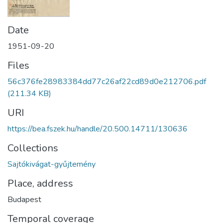
Date
1951-09-20
Files
56c376fe28983384dd77c26af22cd89d0e212706.pdf
(211.34 KB)
URI
https://bea.fszek.hu/handle/20.500.14711/130636
Collections
Sajtókivágat-gyűjtemény
Place, address
Budapest
Temporal coverage