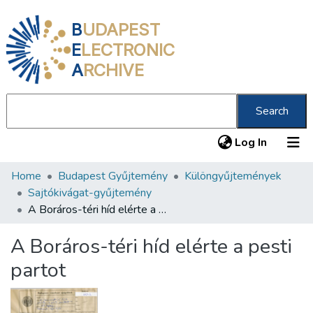
B
UDAPEST
E
LECTRONIC
A
RCHIVE
Search
(current
Log In
Home
Budapest Gyűjtemény
Különgyűjtemények
Communities & Collections
Sajtókivágat-gyűjtemény
All of DSpace
A Boráros-téri híd elérte a pesti partot
Statistics
A Boráros-téri híd elérte a pesti
About us
partot