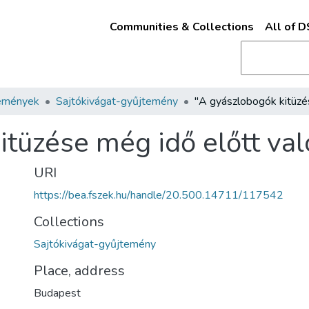
Communities & Collections
All of 
emények
Sajtókivágat-gyűjtemény
tüzése még idő előtt való
URI
https://bea.fszek.hu/handle/20.500.14711/117542
Collections
Sajtókivágat-gyűjtemény
Place, address
Budapest