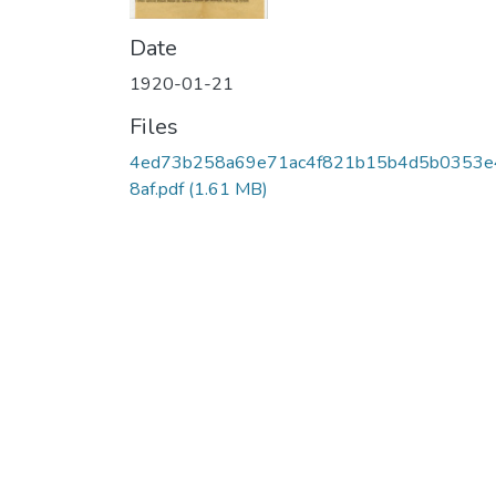
Date
1920-01-21
Files
4ed73b258a69e71ac4f821b15b4d5b0353e
8af.pdf
(1.61 MB)