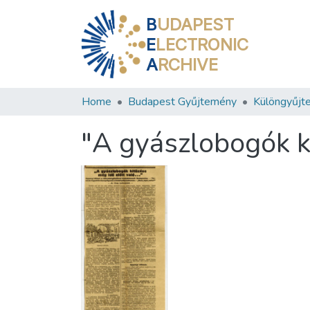
B
UDAPEST
E
LECTRONIC
A
RCHIVE
Home
Budapest Gyűjtemény
Különgyűjt
"A gyászlobogók ki