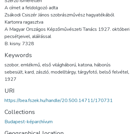
Szerző ismeretlen
A címet a feldolgozó adta
Zsákodi Csiszér János szobrászművész hagyatékából
Kartonra ragasztva
A Magyar Országos Képzőművészeti Tanács 1927. októberi
pecsétjeivel, aláírással
B. kisny. 7328
Keywords
szobor
,
emlékmű
,
első világháború
,
katona
,
háborús
sebesült
,
kard
,
zászló
,
modelltárgy
,
tárgyfotó
,
belső felvétel
,
1927
URI
https://bea.fszek.hu/handle/20.500.14711/170731
Collections
Budapest-képarchívum
Geographical location