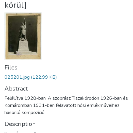
körül]
Files
025201.jpg
(122.99 KB)
Abstract
Felállítva 1928-ban. A szobrász Tiszakórodon 1926-ban és
Komáromban 1931-ben felavatott hősi emlékműveihez
hasonló kompozíció
Description