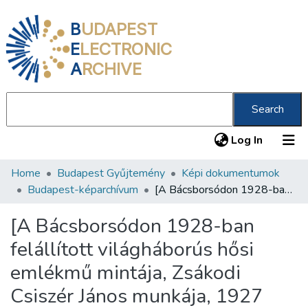
B
UDAPEST
E
LECTRONIC
A
RCHIVE
Search
(current
Log In
Home
Budapest Gyűjtemény
Képi dokumentumok
Communities & Collections
Budapest-képarchívum
[A Bácsborsódon 1928-ban felállított világháborús hősi emlékmű mintája, Zsákodi Csiszér János munkája, 1927 körül]
All of DSpace
[A Bácsborsódon 1928-ban
Statistics
felállított világháborús hősi
About us
emlékmű mintája, Zsákodi
Csiszér János munkája, 1927