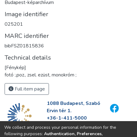
Budapest-képarchívum
Image identifier
025201
MARC identifier
bibFSZ01815836
Technical details
[Fénykép]
fotó :,poz., zsel. ezüst, monokróm ;
Full item page
1088 Budapest, Szabó
Ervin tér 1.
+36-1-411-5000
info@fszek.hu
We collect and process your personal information for the
https://fszek.hu
following purposes:
Authentication, Preferences,