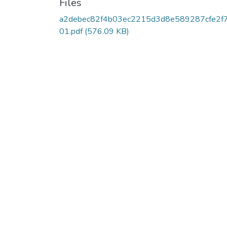
Files
a2debec82f4b03ec2215d3d8e589287cfe2f
01.pdf
(576.09 KB)