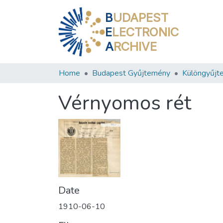
B
UDAPEST
E
LECTRONIC
A
RCHIVE
Home
Budapest Gyűjtemény
Különgyűjt
Vérnyomos rét
Date
1910-06-10