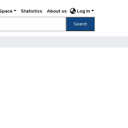
DSpace
Statistics
About us
Log In
Search