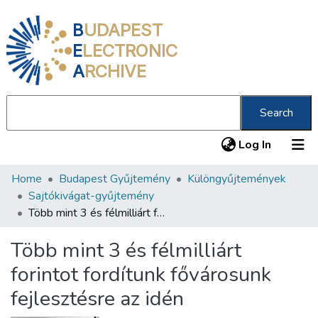
B
UDAPEST
E
LECTRONIC
A
RCHIVE
Search
(current
Log In
Home
Budapest Gyűjtemény
Különgyűjtemények
Communities & Collections
Sajtókivágat-gyűjtemény
All of DSpace
Több mint 3 és félmilliárt forintot fordítunk fővárosunk fejlesztésre az idén
Statistics
Több mint 3 és félmilliárt
About us
forintot fordítunk fővárosunk
fejlesztésre az idén