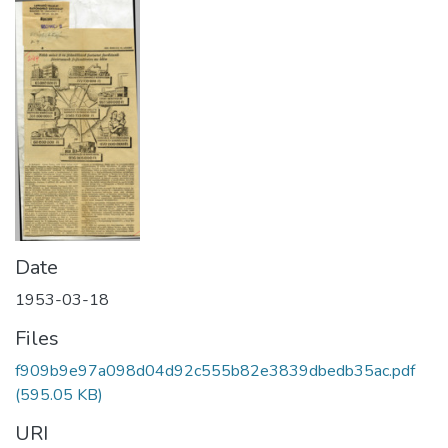
Date
1953-03-18
Files
f909b9e97a098d04d92c555b82e3839dbedb35ac.pdf
(595.05 KB)
URI