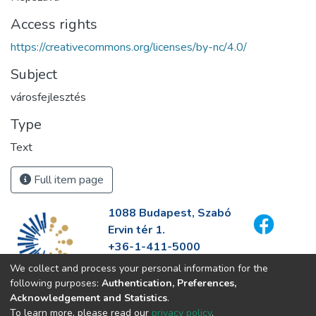
Access rights
https://creativecommons.org/licenses/by-nc/4.0/
Subject
városfejlesztés
Type
Text
Full item page
1088 Budapest, Szabó
Ervin tér 1.
+36-1-411-5000
info@fszek.hu
We collect and process your personal information for the
https://fszek.hu
following purposes:
Authentication, Preferences,
Acknowledgement and Statistics
.
To learn more, please read our
privacy policy
.