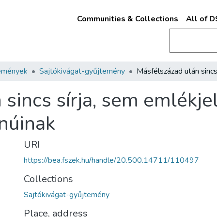
Communities & Collections
All of 
emények
Sajtókivágat-gyűjtemény
 sincs sírja, sem emlékje
núinak
URI
https://bea.fszek.hu/handle/20.500.14711/110497
Collections
Sajtókivágat-gyűjtemény
Place, address