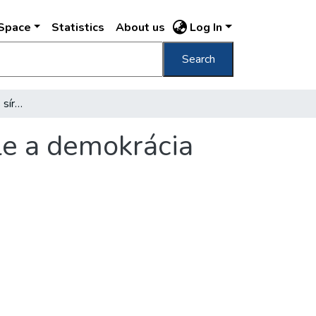
DSpace
Statistics
About us
Log In
Search
Másfélszázad után sincs sírja, sem emlékjele a demokrácia első magyar vértanúinak
le a demokrácia