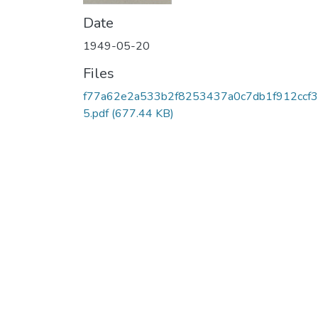
Date
1949-05-20
Files
f77a62e2a533b2f8253437a0c7db1f912ccf3
5.pdf
(677.44 KB)