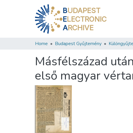
B
UDAPEST
E
LECTRONIC
A
RCHIVE
Home
Budapest Gyűjtemény
Különgyűjt
Másfélszázad után
első magyar vérta