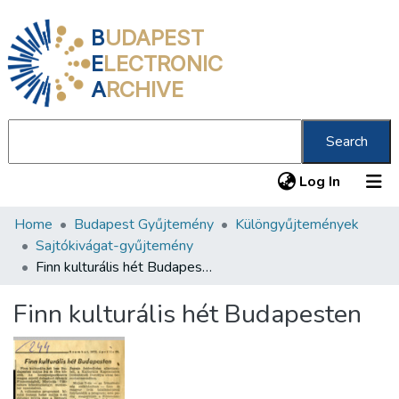
B
UDAPEST
E
LECTRONIC
A
RCHIVE
Search
(current
Log In
Home
Budapest Gyűjtemény
Különgyűjtemények
Communities & Collections
Sajtókivágat-gyűjtemény
All of DSpace
Finn kulturális hét Budapesten
Statistics
Finn kulturális hét Budapesten
About us