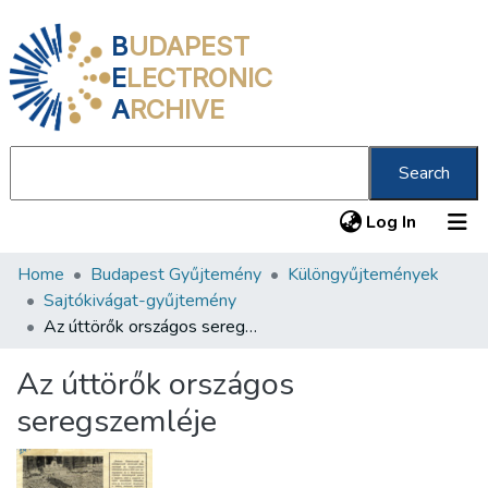
B
UDAPEST
E
LECTRONIC
A
RCHIVE
Search
(current
Log In
Home
Budapest Gyűjtemény
Különgyűjtemények
Communities & Collections
Sajtókivágat-gyűjtemény
All of DSpace
Az úttörők országos seregszemléje
Statistics
Az úttörők országos
About us
seregszemléje