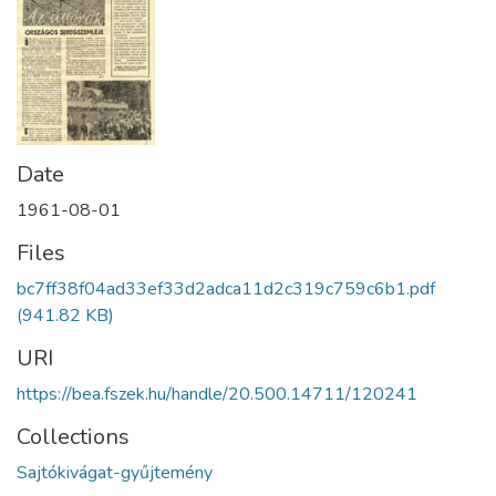
Date
1961-08-01
Files
bc7ff38f04ad33ef33d2adca11d2c319c759c6b1.pdf
(941.82 KB)
URI
https://bea.fszek.hu/handle/20.500.14711/120241
Collections
Sajtókivágat-gyűjtemény