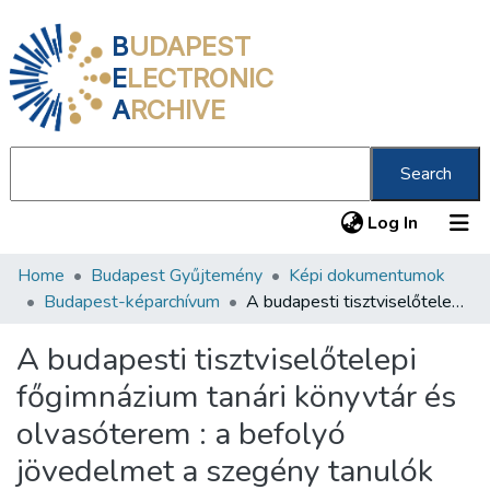
B
UDAPEST
E
LECTRONIC
A
RCHIVE
Search
(current
Log In
Home
Budapest Gyűjtemény
Képi dokumentumok
Communities & Collections
Budapest-képarchívum
A budapesti tisztviselőtelepi főgimnázium tanári könyvtár és olvasóterem : a befolyó jövedelmet a szegény tanulók segélyezésére fordítjuk /
All of DSpace
A budapesti tisztviselőtelepi
Statistics
főgimnázium tanári könyvtár és
About us
olvasóterem : a befolyó
jövedelmet a szegény tanulók