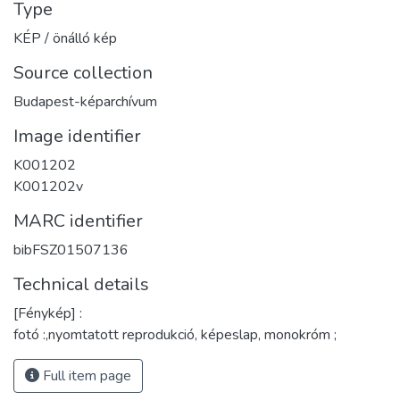
Type
KÉP / önálló kép
Source collection
Budapest-képarchívum
Image identifier
K001202
K001202v
MARC identifier
bibFSZ01507136
Technical details
[Fénykép] :
fotó :,nyomtatott reprodukció, képeslap, monokróm ;
Full item page