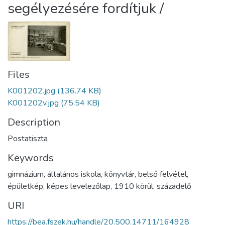
segélyezésére fordítjuk /
Files
K001202.jpg
(136.74 KB)
K001202v.jpg
(75.54 KB)
Description
Postatiszta
Keywords
gimnázium
,
általános iskola
,
könyvtár
,
belső felvétel
,
épületkép
,
képes levelezőlap
,
1910 körül
,
századelő
URI
https://bea.fszek.hu/handle/20.500.14711/164928