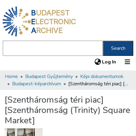
B
UDAPEST
E
LECTRONIC
A
RCHIVE
Search
(current
Log In
Home
Budapest Gyűjtemény
Képi dokumentumok
Communities & Collections
Budapest-képarchívum
[Szentháromság téri piac] [Szentháromság (Trinity) Square Market]
All of DSpace
[Szentháromság téri piac]
Statistics
[Szentháromság (Trinity) Square
About us
Market]