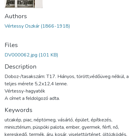
Authors
Vértessy Oszkár (1866-1918)
Files
DV000062.jpg
(101 KB)
Description
Doboz-/tasakszám: T17. Hiányos, törött,védőüveg nélkül, a
teljes mérete 5,2x12,4 lenne.
Vértessy-hagyaték
A címet a feldolgozó adta.
Keywords
utcakép
,
piac
,
néptömeg
,
vásárló
,
épület
,
építkezés
,
minisztérium
,
püspöki palota
,
ember
,
gyermek
,
férfi
,
nő
,
kereskedő
,
termék
,
áru
,
kosár
,
viselettörténet
,
öltözködés
,