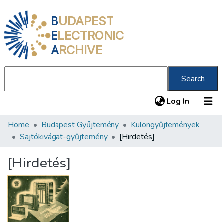
B
UDAPEST
E
LECTRONIC
A
RCHIVE
Search
(current
Log In
Home
Budapest Gyűjtemény
Különgyűjtemények
Communities & Collections
Sajtókivágat-gyűjtemény
[Hirdetés]
All of DSpace
[Hirdetés]
Statistics
About us