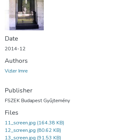
Date
2014-12
Authors
Vizler Imre
Publisher
FSZEK Budapest Gyűjtemény
Files
11_screen.jpg
(164.38 KB)
12_screen.jpg
(80.62 KB)
13_screen.jpg
(91.53 KB)