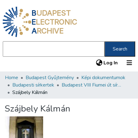
B
UDAPEST
E
LECTRONIC
A
RCHIVE
Search
(current
Log In
Home
Budapest Gyűjtemény
Képi dokumentumok
Communities & Collections
Budapesti sírkertek
Budapest VIII Fiumei út sírkert 3. rész
All of DSpace
Szájbely Kálmán
Statistics
Szájbely Kálmán
About us