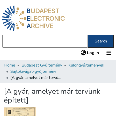
B
UDAPEST
E
LECTRONIC
A
RCHIVE
Search
(current
Log In
Home
Budapest Gyűjtemény
Különgyűjtemények
Communities & Collections
Sajtókivágat-gyűjtemény
All of DSpace
[A gyár, amelyet már tervünk épített]
Statistics
[A gyár, amelyet már tervünk
About us
épített]