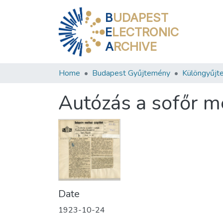
B
UDAPEST
E
LECTRONIC
A
RCHIVE
Home
Budapest Gyűjtemény
Különgyűjt
Autózás a sofőr m
Date
1923-10-24