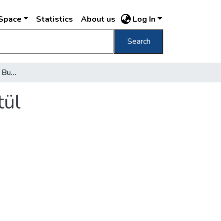
DSpace
Statistics
About us
Log In
Search
Autózás a sofőr mellett Budapesten keresztül
tül