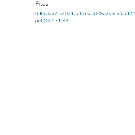
Files
0d6c3ad7ca70213c17dbc35f9a25ec5fbbff2f
pdf
(447.71 KB)