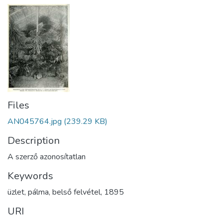
Files
AN045764.jpg
(239.29 KB)
Description
A szerző azonosítatlan
Keywords
üzlet
,
pálma
,
belső felvétel
,
1895
URI