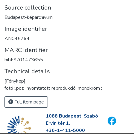
Source collection
Budapest-képarchívum
Image identifier
AN045764
MARC identifier
bibFSZ01473655
Technical details
[Fénykép]
fotó :,poz., nyomtatott reprodukció, monokróm ;
Full item page
1088 Budapest, Szabó
Ervin tér 1.
+36-1-411-5000