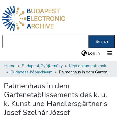
B
UDAPEST
E
LECTRONIC
A
RCHIVE
Search
(current
Log In
Home
Budapest Gyűjtemény
Képi dokumentumok
Communities & Collections
Budapest-képarchívum
Palmenhaus in dem Gartenetablissements des k. u. k. Kunst und Handlersgärtner's Josef Szelnár József
All of DSpace
Palmenhaus in dem
Statistics
Gartenetablissements des k. u.
About us
k. Kunst und Handlersgärtner's
Josef Szelnár József