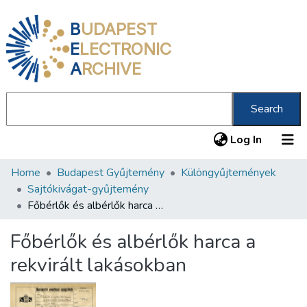
B
UDAPEST
E
LECTRONIC
A
RCHIVE
Search
(current
Log In
Home
Budapest Gyűjtemény
Különgyűjtemények
Communities & Collections
Sajtókivágat-gyűjtemény
All of DSpace
Főbérlők és albérlők harca a rekvirált lakásokban
Statistics
Főbérlők és albérlők harca a
About us
rekvirált lakásokban