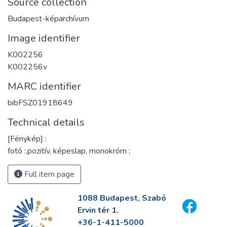
Source collection
Budapest-képarchívum
Image identifier
K002256
K002256v
MARC identifier
bibFSZ01918649
Technical details
[Fénykép] :
fotó :,pozitív, képeslap, monokróm ;
Full item page
1088 Budapest, Szabó
Ervin tér 1.
+36-1-411-5000