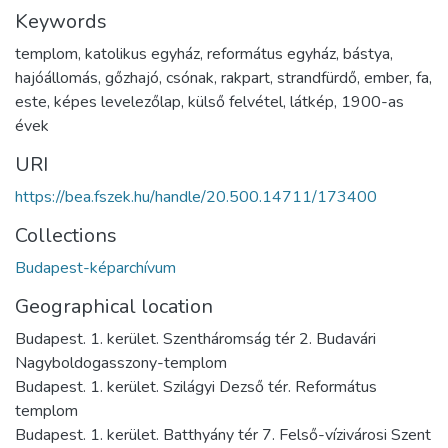
Keywords
templom
,
katolikus egyház
,
református egyház
,
bástya
,
hajóállomás
,
gőzhajó
,
csónak
,
rakpart
,
strandfürdő
,
ember
,
fa
,
este
,
képes levelezőlap
,
külső felvétel
,
látkép
,
1900-as
évek
URI
https://bea.fszek.hu/handle/20.500.14711/173400
Collections
Budapest-képarchívum
Geographical location
Budapest. 1. kerület. Szentháromság tér 2. Budavári
Nagyboldogasszony-templom
Budapest. 1. kerület. Szilágyi Dezső tér. Református
templom
Budapest. 1. kerület. Batthyány tér 7. Felső-vízivárosi Szent