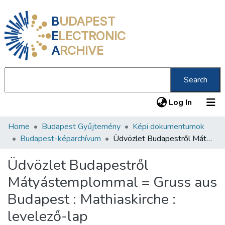
B
UDAPEST
E
LECTRONIC
A
RCHIVE
Search
(current
Log In
Home
Budapest Gyűjtemény
Képi dokumentumok
Communities & Collections
Budapest-képarchívum
Üdvözlet Budapestről Mátyástemplommal = Gruss aus Budapest : Mathiaskirche : levelező-lap
All of DSpace
Üdvözlet Budapestről
Statistics
Mátyástemplommal = Gruss aus
About us
Budapest : Mathiaskirche :
levelező-lap