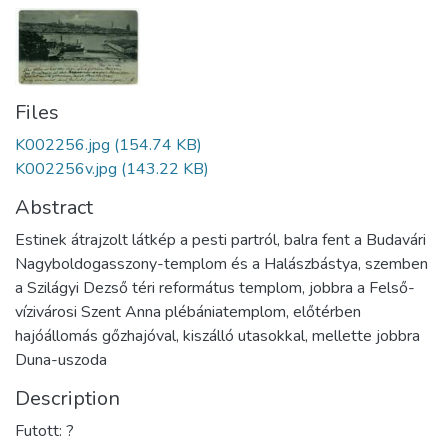
Files
K002256.jpg
(154.74 KB)
K002256v.jpg
(143.22 KB)
Abstract
Estinek átrajzolt látkép a pesti partról, balra fent a Budavári
Nagyboldogasszony-templom és a Halászbástya, szemben
a Szilágyi Dezső téri református templom, jobbra a Felső-
vízivárosi Szent Anna plébániatemplom, előtérben
hajóállomás gőzhajóval, kiszálló utasokkal, mellette jobbra
Duna-uszoda
Description
Futott: ?