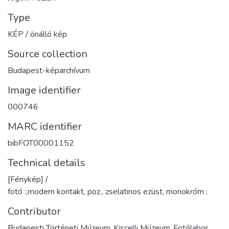
Type
KÉP / önálló kép
Source collection
Budapest-képarchívum
Image identifier
000746
MARC identifier
bibFOT00001152
Technical details
[Fénykép] /
fotó :,modern kontakt, poz., zselatinos ezüst, monokróm ;
Contributor
Budapesti Történeti Múzeum.,Kiscelli Múzeum.,Fotólabor