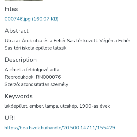
Files
000746.jpg
(160.07 KB)
Abstract
Utca az Árok utca és a Fehér Sas tér között. Végén a Fehér
Sas téri iskola épülete látszik
Description
A címet a feldolgozó adta
Reprodukciók: RN000076
Szerző: azonosítatlan személy
Keywords
lakóépület
,
ember
,
lámpa
,
utcakép
,
1900-as évek
URI
https://bea.fszek.hu/handle/20.500.14711/155429