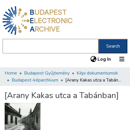
B
UDAPEST
E
LECTRONIC
A
RCHIVE
Search
(current
Log In
Home
Budapest Gyűjtemény
Képi dokumentumok
Communities & Collections
Budapest-képarchívum
[Arany Kakas utca a Tabánban]
All of DSpace
[Arany Kakas utca a Tabánban]
Statistics
About us