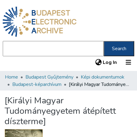
B
UDAPEST
E
LECTRONIC
A
RCHIVE
Search
(current
Log In
Home
Budapest Gyűjtemény
Képi dokumentumok
Communities & Collections
Budapest-képarchívum
[Királyi Magyar Tudományegyetem átépített díszterme]
All of DSpace
[Királyi Magyar
Statistics
Tudományegyetem átépített
About us
díszterme]