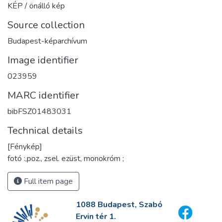
KÉP / önálló kép
Source collection
Budapest-képarchívum
Image identifier
023959
MARC identifier
bibFSZ01483031
Technical details
[Fénykép]
fotó :,poz., zsel. ezüst, monokróm ;
Full item page
1088 Budapest, Szabó
Ervin tér 1.