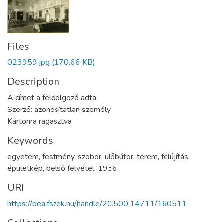
Files
023959.jpg
(170.66 KB)
Description
A címet a feldolgozó adta
Szerző: azonosítatlan személy
Kartonra ragasztva
Keywords
egyetem
,
festmény
,
szobor
,
ülőbútor
,
terem
,
felújítás
,
épületkép
,
belső felvétel
,
1936
URI
https://bea.fszek.hu/handle/20.500.14711/160511