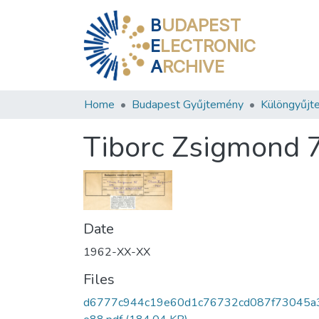
B
UDAPEST
E
LECTRONIC
A
RCHIVE
Home
Budapest Gyűjtemény
Különgyűjt
Tiborc Zsigmond 
Date
1962-XX-XX
Files
d6777c944c19e60d1c76732cd087f73045a