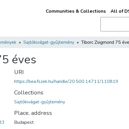
Communities & Collections
All of 
emények
Sajtókivágat-gyűjtemény
Tiborc Zsigmond 75 év
75 éves
URI
https://bea.fszek.hu/handle/20.500.14711/110819
Collections
Sajtókivágat-gyűjtemény
Place, address
33
Budapest