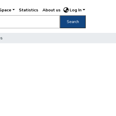
DSpace
Statistics
About us
Log In
Search
es