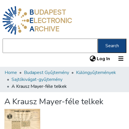
B
UDAPEST
E
LECTRONIC
A
RCHIVE
Search
(current
Log In
Home
Budapest Gyűjtemény
Különgyűjtemények
Communities & Collections
Sajtókivágat-gyűjtemény
All of DSpace
A Krausz Mayer-féle telkek
Statistics
A Krausz Mayer-féle telkek
About us