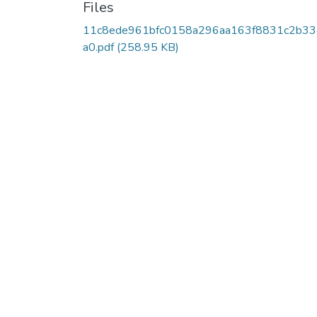
Files
11c8ede961bfc0158a296aa163f8831c2b3
a0.pdf
(258.95 KB)