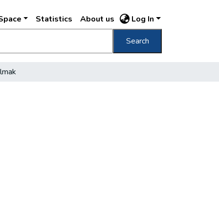
DSpace
Statistics
About us
Log In
Search
almak