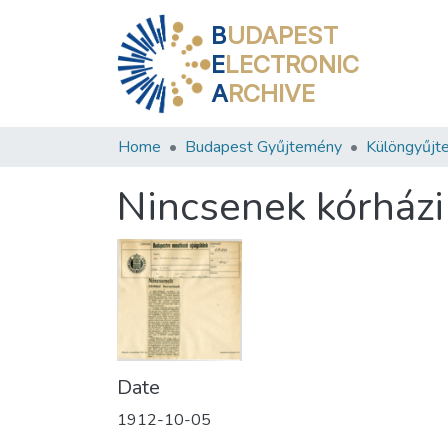
B
UDAPEST
E
LECTRONIC
A
RCHIVE
Home
Budapest Gyűjtemény
Különgyűjt
Nincsenek kórházi
Date
1912-10-05