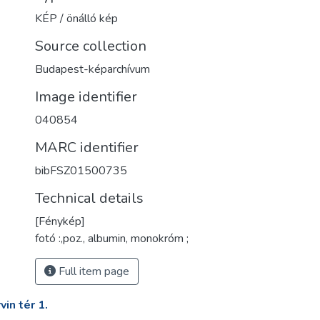
KÉP / önálló kép
Source collection
Budapest-képarchívum
Image identifier
040854
MARC identifier
bibFSZ01500735
Technical details
[Fénykép]
fotó :,poz., albumin, monokróm ;
Full item page
in tér 1.