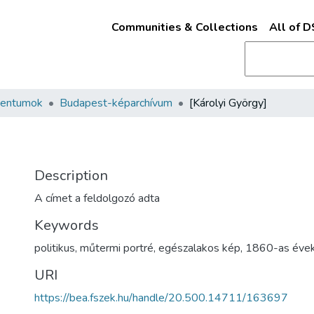
Communities & Collections
All of 
mentumok
Budapest-képarchívum
[Károlyi György]
Description
A címet a feldolgozó adta
Keywords
politikus
,
műtermi portré
,
egészalakos kép
,
1860-as éve
URI
https://bea.fszek.hu/handle/20.500.14711/163697