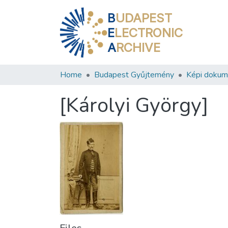
B
UDAPEST
E
LECTRONIC
A
RCHIVE
Home
Budapest Gyűjtemény
Képi doku
[Károlyi György]