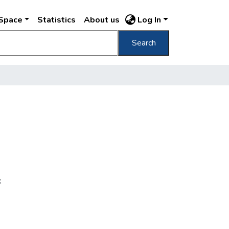
DSpace
Statistics
About us
Log In
Search
k