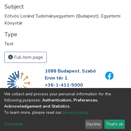
Subject
Eötvös Loránd Tudományegyetem (Budapest). Egyetemi
Könyvtár
Type
Text
Full item page
1088 Budapest, Szabó
Ervin tér 1.
+36-1-411-5000
info@fszek.hu
We collect and process your personal information for the
https://fszek.hu
following purposes:
Authentication, Preferences,
Acknowledgement and Statistics
.
To learn more, please read our
privacy policy
.
Customize
Decline
That's ok