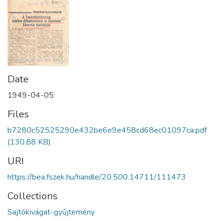
Date
1949-04-05
Files
b7280c52525290e432be6e9e458cd68ec01097ca.pdf
(130.88 KB)
URI
https://bea.fszek.hu/handle/20.500.14711/111473
Collections
Sajtókivágat-gyűjtemény