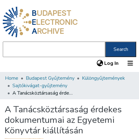
B
UDAPEST
E
LECTRONIC
A
RCHIVE
Search
(current
Log In
Home
Budapest Gyűjtemény
Különgyűjtemények
Communities & Collections
Sajtókivágat-gyűjtemény
All of DSpace
A Tanácsköztársaság érdekes dokumentumai az Egyetemi Könyvtár kiállításán
Statistics
A Tanácsköztársaság érdekes
About us
dokumentumai az Egyetemi
Könyvtár kiállításán