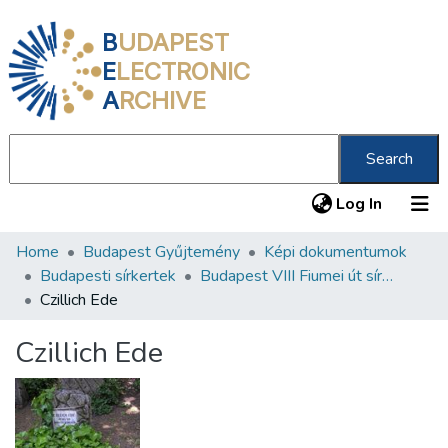
B
UDAPEST
E
LECTRONIC
A
RCHIVE
Search
(current
Log In
Home
Budapest Gyűjtemény
Képi dokumentumok
Communities & Collections
Budapesti sírkertek
Budapest VIII Fiumei út sírkert 2. rész
All of DSpace
Czillich Ede
Statistics
Czillich Ede
About us