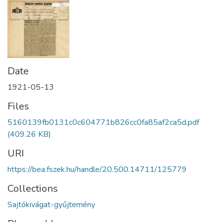
Date
1921-05-13
Files
5160139fb0131c0c604771b826cc0fa85af2ca5d.pdf
(409.26 KB)
URI
https://bea.fszek.hu/handle/20.500.14711/125779
Collections
Sajtókivágat-gyűjtemény