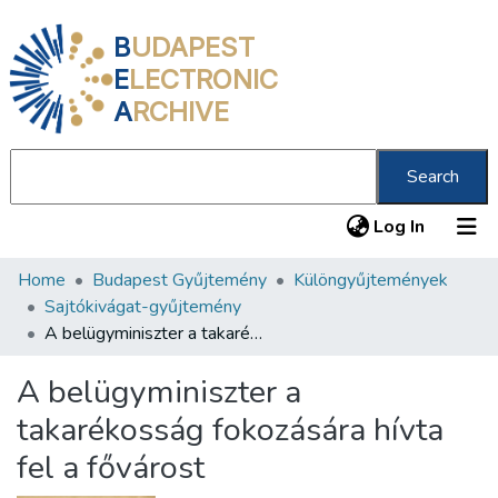
B
UDAPEST
E
LECTRONIC
A
RCHIVE
Search
(current
Log In
Home
Budapest Gyűjtemény
Különgyűjtemények
Communities & Collections
Sajtókivágat-gyűjtemény
All of DSpace
A belügyminiszter a takarékosság fokozására hívta fel a fővárost
Statistics
A belügyminiszter a
About us
takarékosság fokozására hívta
fel a fővárost