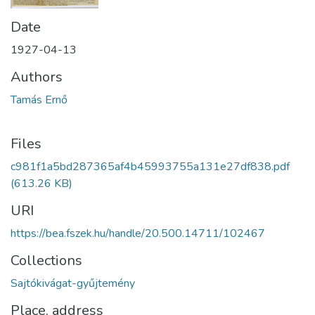
Date
1927-04-13
Authors
Tamás Ernő
Files
c981f1a5bd287365af4b45993755a131e27df838.pdf
(613.26 KB)
URI
https://bea.fszek.hu/handle/20.500.14711/102467
Collections
Sajtókivágat-gyűjtemény
Place, address