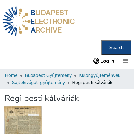
B
UDAPEST
E
LECTRONIC
A
RCHIVE
Search
(current
Log In
Home
Budapest Gyűjtemény
Különgyűjtemények
Communities & Collections
Sajtókivágat-gyűjtemény
Régi pesti kálváriák
All of DSpace
Régi pesti kálváriák
Statistics
About us