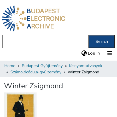
B
UDAPEST
E
LECTRONIC
A
RCHIVE
Search
(current
Log In
Home
Budapest Gyűjtemény
Kisnyomtatványok
Communities & Collections
Számolócédula-gyűjtemény
Winter Zsigmond
All of DSpace
Winter Zsigmond
Statistics
About us