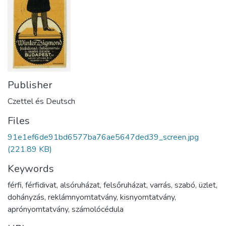
Publisher
Czettel és Deutsch
Files
91e1ef6de91bd6577ba76ae5647ded39_screen.jpg
(221.89 KB)
Keywords
férfi
,
férfidivat
,
alsóruházat
,
felsőruházat
,
varrás
,
szabó
,
üzlet
,
dohányzás
,
reklámnyomtatvány
,
kisnyomtatvány
,
aprónyomtatvány
,
számolócédula