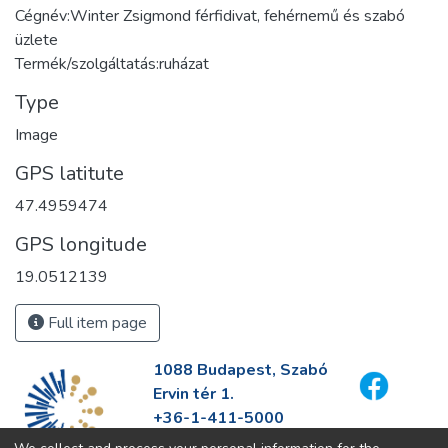
Cégnév:Winter Zsigmond férfidivat, fehérnemű és szabó
üzlete
Termék/szolgáltatás:ruházat
Type
Image
GPS latitute
47.4959474
GPS longitude
19.0512139
Full item page
1088 Budapest, Szabó
Ervin tér 1.
+36-1-411-5000
info@fszek.hu