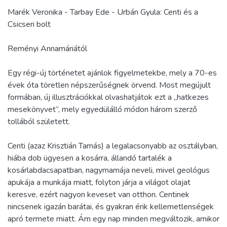
Marék Veronika - Tarbay Ede - Urbán Gyula: Centi és a
Csicseri bolt
Reményi Annamáriától
Egy régi-új történetet ajánlok figyelmetekbe, mely a 70-es
évek óta töretlen népszerűségnek örvend. Most megújult
formában, új illusztrációkkal olvashatjátok ezt a „hatkezes
mesekönyvet”, mely egyedülálló módon három szerző
tollából született.
Centi (azaz Krisztián Tamás) a legalacsonyabb az osztályban,
hiába dob ügyesen a kosárra, állandó tartalék a
kosárlabdacsapatban, nagymamája neveli, mivel geológus
apukája a munkája miatt, folyton járja a világot olajat
keresve, ezért nagyon keveset van otthon. Centinek
nincsenek igazán barátai, és gyakran érik kellemetlenségek
apró termete miatt. Ám egy nap minden megváltozik, amikor