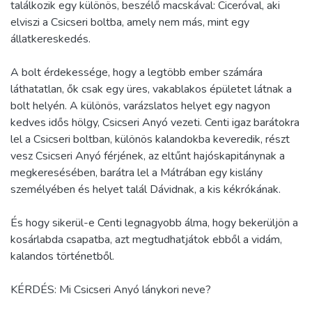
találkozik egy különös, beszélő macskával: Ciceróval, aki
elviszi a Csicseri boltba, amely nem más, mint egy
állatkereskedés.
A bolt érdekessége, hogy a legtöbb ember számára
láthatatlan, ők csak egy üres, vakablakos épületet látnak a
bolt helyén. A különös, varázslatos helyet egy nagyon
kedves idős hölgy, Csicseri Anyó vezeti. Centi igaz barátokra
lel a Csicseri boltban, különös kalandokba keveredik, részt
vesz Csicseri Anyó férjének, az eltűnt hajóskapitánynak a
megkeresésében, barátra lel a Mátrában egy kislány
személyében és helyet talál Dávidnak, a kis kékrókának.
És hogy sikerül-e Centi legnagyobb álma, hogy bekerüljön a
kosárlabda csapatba, azt megtudhatjátok ebből a vidám,
kalandos történetből.
KÉRDÉS: Mi Csicseri Anyó lánykori neve?