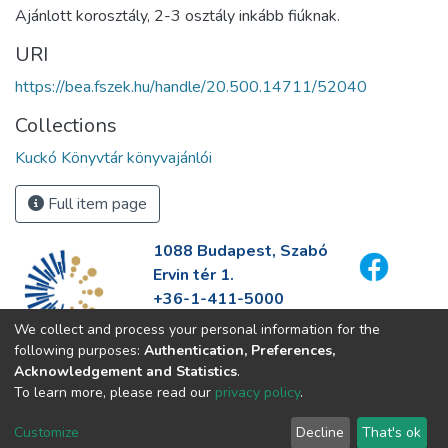
Ajánlott korosztály, 2-3 osztály inkább fiúknak.
URI
https://bea.fszek.hu/handle/20.500.14711/52040
Collections
Kuckó Könyvtár könyvajánlói
Full item page
1088 Budapest, Szabó
Ervin tér 1.
+36-1-411-5000
info@fszek.hu
We collect and process your personal information for the
https://fszek.hu
following purposes:
Authentication, Preferences,
Acknowledgement and Statistics
.
To learn more, please read our
privacy policy
.
Customize
Decline
That's ok