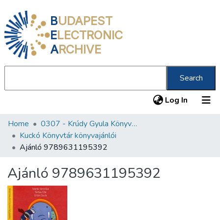
B
UDAPEST
E
LECTRONIC
A
RCHIVE
Search
(current
Log In
Home
0307 - Krúdy Gyula Könyvtár
Communities & Collections
Kuckó Könyvtár könyvajánlói
All of DSpace
Ajánló 9789631195392
Statistics
Ajánló 9789631195392
About us