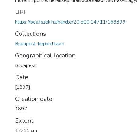
műtermi portré
,
derékkép
,
uralkodócsalád
,
Osztrák-Magya
URI
https://bea.fszek.hu/handle/20.500.14711/163399
Collections
Budapest-képarchívum
Geographical location
Budapest
Date
[1897]
Creation date
1897
Extent
17x11 cm