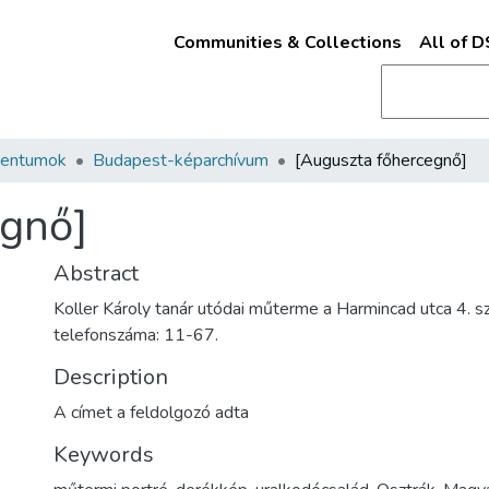
Communities & Collections
All of 
mentumok
Budapest-képarchívum
[Auguszta főhercegnő]
egnő]
Abstract
Koller Károly tanár utódai műterme a Harmincad utca 4. sz
telefonszáma: 11-67.
Description
A címet a feldolgozó adta
Keywords