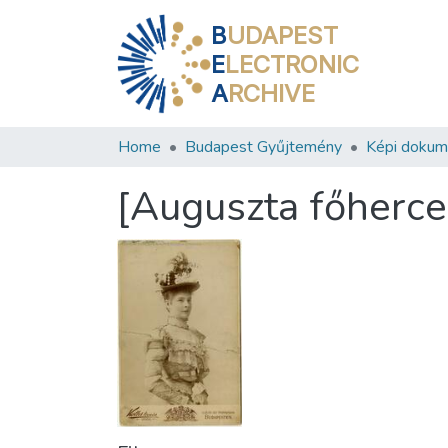
B
UDAPEST
E
LECTRONIC
A
RCHIVE
Home
Budapest Gyűjtemény
Képi doku
[Auguszta főherc