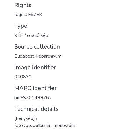
Rights
Jogok: FSZEK
Type
KÉP / önálló kép
Source collection
Budapest-képarchívum
Image identifier
040832
MARC identifier
bibFSZ01499762
Technical details
[Fénykép] /
fotó :,poz., albumin, monokróm ;