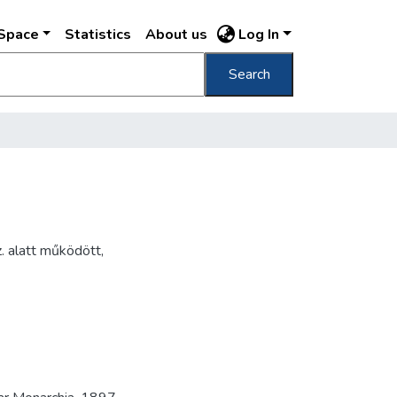
DSpace
Statistics
About us
Log In
Search
. alatt működött,