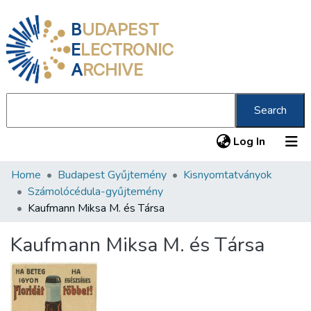
B
UDAPEST
E
LECTRONIC
A
RCHIVE
Search
(current
Log In
Home
Budapest Gyűjtemény
Kisnyomtatványok
Communities & Collections
Számolócédula-gyűjtemény
All of DSpace
Kaufmann Miksa M. és Társa
Statistics
Kaufmann Miksa M. és Társa
About us