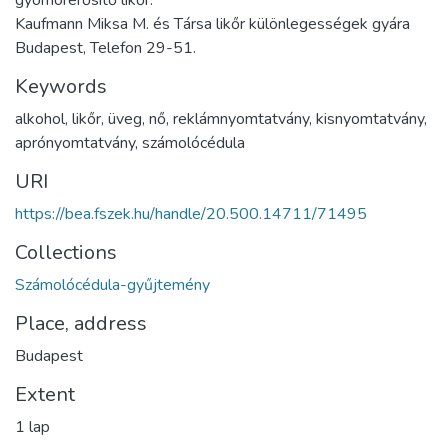
gyomorerősítő likőr.
Kaufmann Miksa M. és Társa likőr különlegességek gyára
Budapest, Telefon 29-51.
Keywords
alkohol
,
likőr
,
üveg
,
nő
,
reklámnyomtatvány
,
kisnyomtatvány
,
aprónyomtatvány
,
számolócédula
URI
https://bea.fszek.hu/handle/20.500.14711/71495
Collections
Számolócédula-gyűjtemény
Place, address
Budapest
Extent
1 lap