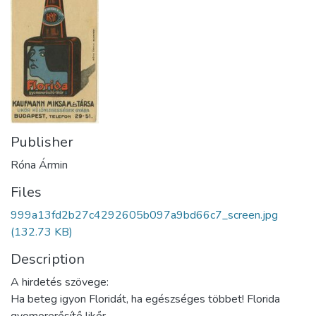
Publisher
Róna Ármin
Files
999a13fd2b27c4292605b097a9bd66c7_screen.jpg
(132.73 KB)
Description
A hirdetés szövege:
Ha beteg igyon Floridát, ha egészséges többet! Florida