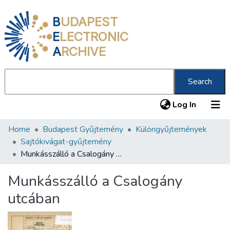
B
UDAPEST
E
LECTRONIC
A
RCHIVE
Search
(current
Log In
Home
Budapest Gyűjtemény
Különgyűjtemények
Communities & Collections
Sajtókivágat-gyűjtemény
All of DSpace
Munkásszálló a Csalogány utcában
Statistics
Munkásszálló a Csalogány
About us
utcában