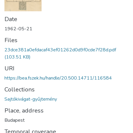
Date
1962-05-21
Files
23dce381a0efdacaf43ef01262d0d9f0cde7f28d.pdf
(103.51 KB)
URI
https://bea.fszek.hu/handle/20.500.14711/116584
Collections
Sajtókivágat-gyűjtemény
Place, address
Budapest
Temporal coverage