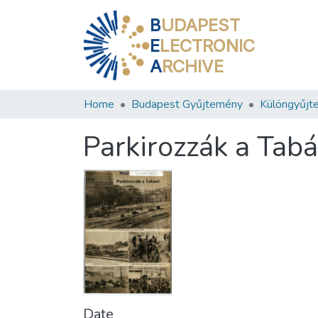
B
UDAPEST
E
LECTRONIC
A
RCHIVE
Home
Budapest Gyűjtemény
Különgyűjt
Parkirozzák a Tab
Date