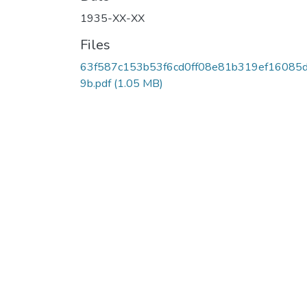
1935-XX-XX
Files
63f587c153b53f6cd0ff08e81b319ef16085
9b.pdf
(1.05 MB)