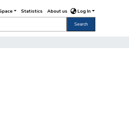
DSpace
Statistics
About us
Log In
Search