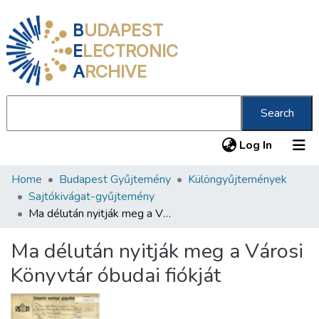
B
UDAPEST
E
LECTRONIC
A
RCHIVE
Search
(current
Log In
Home
Budapest Gyűjtemény
Különgyűjtemények
Communities & Collections
Sajtókivágat-gyűjtemény
All of DSpace
Ma délután nyitják meg a Városi Könyvtár óbudai fiókját
Statistics
Ma délután nyitják meg a Városi
About us
Könyvtár óbudai fiókját