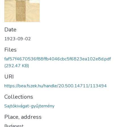
Date
1923-09-02
Files
faf57f4670536f88ffb4046cbc5f6823ea102e8d.pdf
(292.47 KB)
URI
https://bea.fszek.hu/handle/20.500.14711/113494
Collections
Sajtókivágat-gyűjtemény
Place, address
Budapest