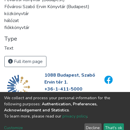
Fővárosi Szabó Ervin Könyvtár (Budapest)
közkönyvtár
hálózat
fiókkönyvtár
Type
Text
Full item page
1088 Budapest, Szabó
Ervin tér 1.
+36-1-411-5000
info@fszek.hu
We collect and process your personal information for the
https://fszek.hu
following purposes:
Authentication, Preferences,
Acknowledgement and Statistics
.
To learn more, please read our
privacy policy
.
Customize
Decline
That's ok