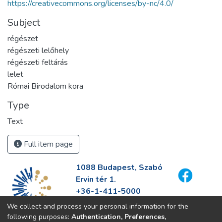
https://creativecommons.org/licenses/by-nc/4.0/
Subject
régészet
régészeti lelőhely
régészeti feltárás
lelet
Római Birodalom kora
Type
Text
Full item page
1088 Budapest, Szabó
Ervin tér 1.
+36-1-411-5000
info@fszek.hu
We collect and process your personal information for the
https://fszek.hu
following purposes:
Authentication, Preferences,