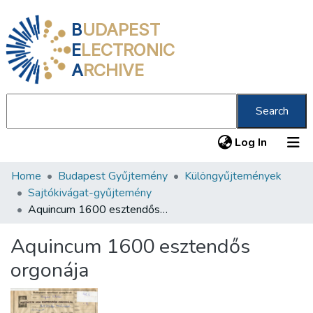
B
UDAPEST
E
LECTRONIC
A
RCHIVE
Search
(current
Log In
Home
Budapest Gyűjtemény
Különgyűjtemények
Communities & Collections
Sajtókivágat-gyűjtemény
All of DSpace
Aquincum 1600 esztendős orgonája
Statistics
Aquincum 1600 esztendős
About us
orgonája