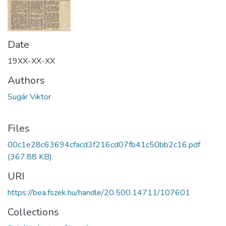
Date
19XX-XX-XX
Authors
Sugár Viktor
Files
00c1e28c63694cfacd3f216cd07fb41c50bb2c16.pdf
(367.88 KB)
URI
https://bea.fszek.hu/handle/20.500.14711/107601
Collections