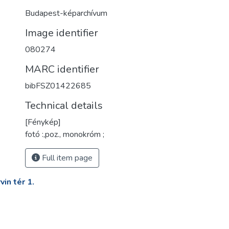
Budapest-képarchívum
Image identifier
080274
MARC identifier
bibFSZ01422685
Technical details
[Fénykép]
fotó :,poz., monokróm ;
Full item page
in tér 1.