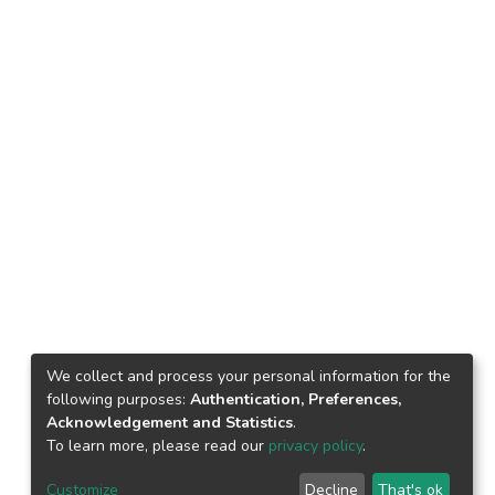
We collect and process your personal information for the
following purposes:
Authentication, Preferences,
Acknowledgement and Statistics
.
To learn more, please read our
privacy policy
.
Customize
Decline
That's ok