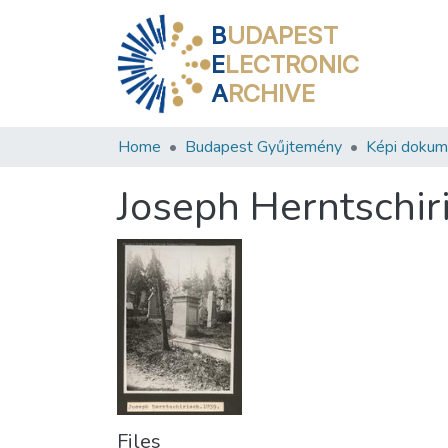
B
UDAPEST
E
LECTRONIC
A
RCHIVE
Home
Budapest Gyűjtemény
Képi doku
Joseph Herntschir
Files