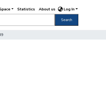
DSpace
Statistics
About us
Log In
Search
839