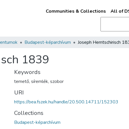
Communities & Collections
All of 
mentumok
Budapest-képarchívum
Joseph Herntschirisch 1
isch 1839
Keywords
temető
,
síremlék
,
szobor
URI
https://bea.fszek.hu/handle/20.500.14711/152303
Collections
Budapest-képarchívum